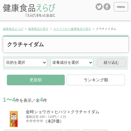
menu
健康食品えらび
＞
健康食品を探す
＞
カテゴリから健康食品を探す
＞
クラチャイダム
クラチャイダム
更新順
ランキング順
1〜4
4
件を表示／全
件
金時ショウガ＋ヒハツ＋クラチャイダム
価格目安:100～110円／１日
（未評価）