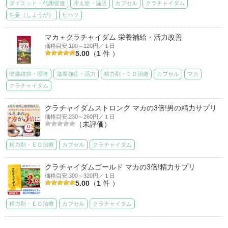
ダイエット・代謝促進
冷え症・温活
カプセル
クラチャイダム
生姜（しょうが）
ヒハツ
マカ＋クラチャイダム 栄養補給・活力改善
価格目安:100～120円／１日
5.00
（
1
件 ）
健康維持・増進
滋養強壮・活力
精力剤・ＥＤ治療
カプセル
マカ
クラチャイダム
クラチャイダムストロング マカの3倍!男の精力サプリ
価格目安:230～260円／１日
（未評価）
精力剤・ＥＤ治療
カプセル
クラチャイダム
クラチャイダムゴールド マカの3倍!精力サプリ
価格目安:300～320円／１日
5.00
（
1
件 ）
精力剤・ＥＤ治療
カプセル
クラチャイダム