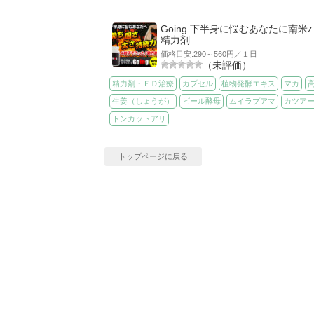
Going 下半身に悩むあなたに南米
精力剤
価格目安:290～560円／１日
（未評価）
精力剤・ＥＤ治療
カプセル
植物発酵エキス
マカ
生姜（しょうが）
ビール酵母
ムイラプアマ
カツア
トンカットアリ
トップページに戻る