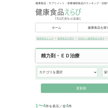
健康食品・サプリメント・栄養補助食品のランキング・比較
ホーム
健康食品を探
健康食品えらび
＞
健康食品を探す
＞
目的から健康食品を探す
精力剤・ＥＤ治療
更新順
1〜4
4
件を表示／全
件