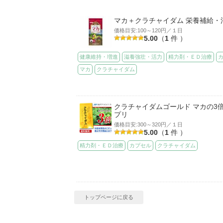
マカ＋クラチャイダム 栄養補給・
価格目安:100～120円／１日
5.00
（
1
件 ）
健康維持・増進
滋養強壮・活力
精力剤・ＥＤ治療
マカ
クラチャイダム
クラチャイダムゴールド マカの3倍
プリ
価格目安:300～320円／１日
5.00
（
1
件 ）
精力剤・ＥＤ治療
カプセル
クラチャイダム
トップページに戻る