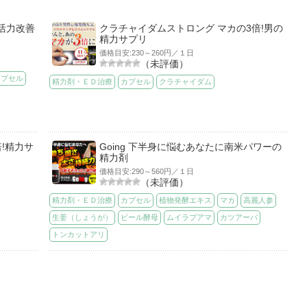
活力改善
クラチャイダムストロング マカの3倍!男の
精力サプリ
価格目安:230～260円／１日
（未評価）
カプセル
精力剤・ＥＤ治療
カプセル
クラチャイダム
!精力サ
Going 下半身に悩むあなたに南米パワーの
精力剤
価格目安:290～560円／１日
（未評価）
精力剤・ＥＤ治療
カプセル
植物発酵エキス
マカ
高麗人参
生姜（しょうが）
ビール酵母
ムイラプアマ
カツアーバ
トンカットアリ