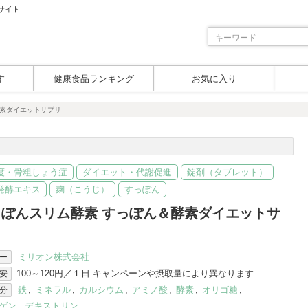
サイト
す
健康食品ランキング
お気に入り
酵素ダイエットサプリ
度・骨粗しょう症
ダイエット・代謝促進
錠剤（タブレット）
発酵エキス
麹（こうじ）
すっぽん
っぽんスリム酵素 すっぽん＆酵素ダイエットサ
リ
ミリオン株式会社
ー
100～120円／１日 キャンペーンや摂取量により異なります
安
鉄
,
ミネラル
,
カルシウム
,
アミノ酸
,
酵素
,
オリゴ糖
,
分
ゲン
,
デキストリン
,