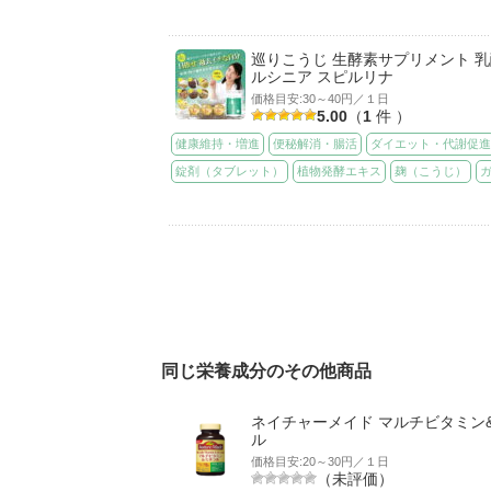
巡りこうじ 生酵素サプリメント 乳
ルシニア スピルリナ
価格目安:30～40円／１日
5.00
（
1
件 ）
健康維持・増進
便秘解消・腸活
ダイエット・代謝促
錠剤（タブレット）
植物発酵エキス
麹（こうじ）
同じ栄養成分のその他商品
ネイチャーメイド マルチビタミン
ル
価格目安:20～30円／１日
（未評価）