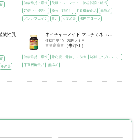
健康維持・増進
美肌・スキンケア
便秘解消・腸活
う症
妊娠中・授乳中
粉末（顆粒）
栄養機能食品
無添加
ノンカフェイン
青汁
大麦若葉
腸内フローラ
植物性乳
ネイチャーメイド マルチミネラル
価格目安:10～20円／１日
（未評価）
健康維持・増進
骨密度・骨粗しょう症
錠剤（タブレット）
う症
栄養機能食品
無添加
桑の葉