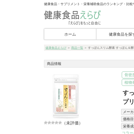
健康食品・サプリメント・栄養補助食品のランキング・比較
ホーム
健康食品を探
健康食品えらび
＞
商品一覧
＞
すっぽんスリム酵素 すっぽん＆
商品情報
骨密
植物
す
プ
メーカ
価格目
（未評価）
栄養成
コラー