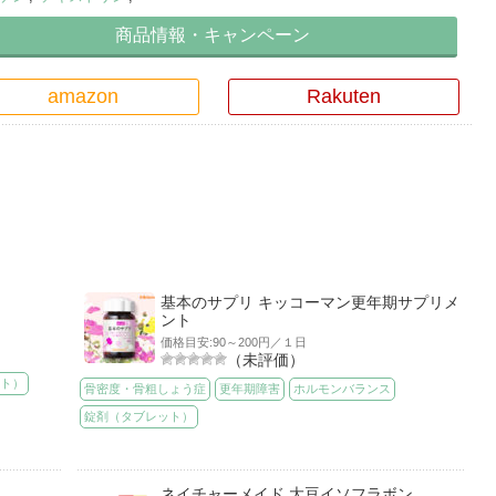
商品情報・キャンペーン
amazon
Rakuten
基本のサプリ キッコーマン更年期サプリメ
ント
価格目安:90～200円／１日
（未評価）
ット）
骨密度・骨粗しょう症
更年期障害
ホルモンバランス
錠剤（タブレット）
ネイチャーメイド 大豆イソフラボン