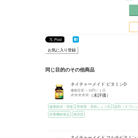
お気に入り登録
同じ目的のその他商品
ネイチャーメイド ビタミンD
価格目安:～10円／１日
（未評価）
健康維持・増進
骨密度・骨粗しょう症
錠剤（タブレ
栄養機能食品
無添加
ネイチャーメイド マルチビタミン