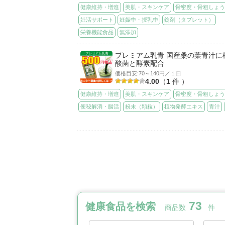
健康維持・増進
美肌・スキンケア
骨密度・骨粗しょ
妊活サポート
妊娠中・授乳中
錠剤（タブレット）
栄養機能食品
無添加
プレミアム乳青 国産桑の葉青汁に
酸菌と酵素配合
価格目安:70～140円／１日
4.00
（
1
件 ）
健康維持・増進
美肌・スキンケア
骨密度・骨粗しょ
便秘解消・腸活
粉末（顆粒）
植物発酵エキス
青汁
73
健康食品を検索
商品数
件