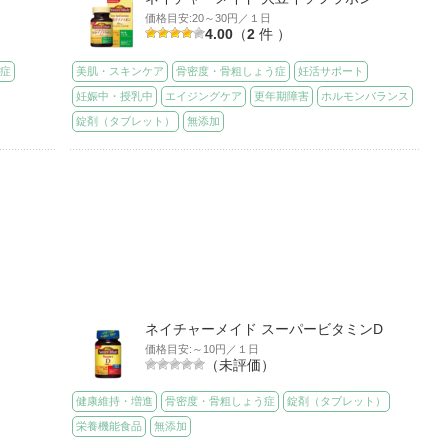
価格目安:20～30円／１日
4.00
（
2
件 ）
う症
美肌・スキンケア
骨密度・骨粗しょう症
妊活サポート
妊娠中・授乳中
エイジングケア
更年期障害
ホルモンバランス
錠剤（タブレット）
無添加
ネイチャーメイド スーパービタミンD
価格目安:～10円／１日
（未評価）
健康維持・増進
骨密度・骨粗しょう症
錠剤（タブレット）
栄養機能食品
無添加