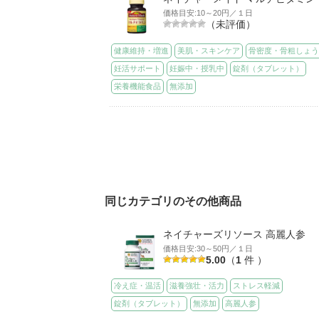
価格目安:10～20円／１日
（未評価）
健康維持・増進
美肌・スキンケア
骨密度・骨粗しょ
妊活サポート
妊娠中・授乳中
錠剤（タブレット）
栄養機能食品
無添加
同じカテゴリのその他商品
ネイチャーズリソース 高麗人参
価格目安:30～50円／１日
5.00
（
1
件 ）
冷え症・温活
滋養強壮・活力
ストレス軽減
錠剤（タブレット）
無添加
高麗人参