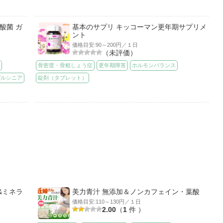
酸菌 ガ
基本のサプリ キッコーマン更年期サプリメ
ント
価格目安:90～200円／１日
（未評価）
進
骨密度・骨粗しょう症
更年期障害
ホルモンバランス
ガルシニア
錠剤（タブレット）
&ミネラ
美力青汁 無添加＆ノンカフェイン・葉酸
価格目安:110～130円／１日
2.00
（
1
件 ）