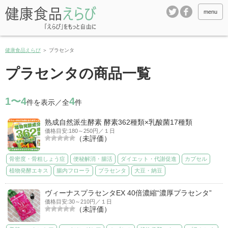
menu
健康食品えらび
＞
プラセンタ
プラセンタの商品一覧
1〜4
4
件を表示／全
件
熟成自然派生酵素 酵素362種類×乳酸菌17種類
価格目安:180～250円／１日
（未評価）
骨密度・骨粗しょう症
便秘解消・腸活
ダイエット・代謝促進
カプセル
植物発酵エキス
腸内フローラ
プラセンタ
大豆・納豆
ヴィーナスプラセンタEX 40倍濃縮“濃厚プラセンタ”
価格目安:30～210円／１日
（未評価）