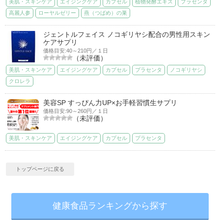
美肌・スキンケア
エイジングケア
カプセル
植物発酵エキス
プラセンタ
高麗人参
ローヤルゼリー
燕（つばめ）の巣
ジェントルフェイス ノコギリヤシ配合の男性用スキン
ケアサプリ
価格目安:40～210円／１日
（未評価）
美肌・スキンケア
エイジングケア
カプセル
プラセンタ
ノコギリヤシ
クロレラ
美容SP すっぴん力UP×お手軽習慣生サプリ
価格目安:90～260円／１日
（未評価）
美肌・スキンケア
エイジングケア
カプセル
プラセンタ
トップページに戻る
健康食品ランキングから探す