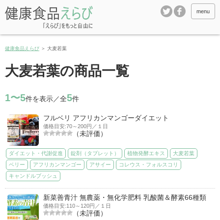
menu
健康食品えらび
＞
大麦若葉
大麦若葉の商品一覧
1〜5
5
件を表示／全
件
フルベリ アフリカンマンゴーダイエット
価格目安:70～200円／１日
（未評価）
ダイエット・代謝促進
錠剤（タブレット）
植物発酵エキス
大麦若葉
ベリー
アフリカンマンゴー
アサイー
コレウス・フォルスコリ
キャンドルブッシュ
新菜善青汁 無農薬・無化学肥料 乳酸菌＆酵素66種類
価格目安:110～120円／１日
（未評価）