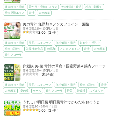
健康維持・増進
骨密度・骨粗しょう症
便秘解消・腸活
粉末（顆粒）
植物発酵エキス
青汁
大麦若葉
美力青汁 無添加＆ノンカフェイン・葉酸
価格目安:110～130円／１日
2.00
（
1
件 ）
健康維持・増進
美肌・スキンケア
便秘解消・腸活
妊娠中・授乳中
粉末（顆粒）
栄養機能食品
無添加
ノンカフェイン
青汁
大麦若葉
腸内フローラ
卵殻膜 美-菜 青汁の革命！国産野菜＆腸内フローラ
価格目安:130～150円／１日
（未評価）
健康維持・増進
美肌・スキンケア
便秘解消・腸活
粉末（顆粒）
青汁
大麦若葉
桑の葉
ケール
腸内フローラ
野菜
卵殻膜
スピルリナ
うれしい明日葉 明日葉青汁でからだをおそうじ
価格目安:90～140円／１日
5.00
（
1
件 ）