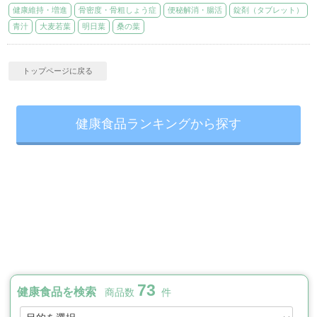
健康維持・増進
骨密度・骨粗しょう症
便秘解消・腸活
錠剤（タブレット）
青汁
大麦若葉
明日葉
桑の葉
トップページに戻る
健康食品ランキングから探す
73
健康食品を検索
商品数
件