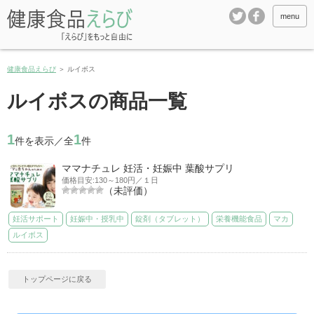
menu
健康食品えらび
＞
ルイボス
ルイボスの商品一覧
1
1
件を表示／全
件
ママナチュレ 妊活・妊娠中 葉酸サプリ
価格目安:130～180円／１日
（未評価）
妊活サポート
妊娠中・授乳中
錠剤（タブレット）
栄養機能食品
マカ
ルイボス
トップページに戻る