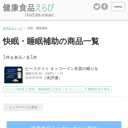
menu
健康食品えらび
＞
快眠・睡眠補助
快眠・睡眠補助の商品一覧
1
1
件を表示／全
件
ピースナイト キッコーマン良質の眠りを
価格目安:90～200円／１日
（未評価）
ストレス軽減
快眠・睡眠補助
錠剤（タブレット）
機能性表示食品
トップページに戻る